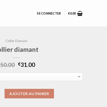
SE CONNECTER
€
0.00
Collier Diamant
ollier diamant
50.00
31.00
€
€
ollier diamant
AJOUTER AU PANIER