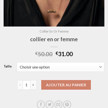
Collier En Or Femme
collier en or femme
50.00
31.00
€
€
Taille
quantité de collier en or femme
AJOUTER AU PANIER