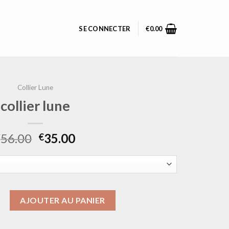
SE CONNECTER
€
0.00
Collier Lune
collier lune
56.00
35.00
€
€
ollier lune
AJOUTER AU PANIER