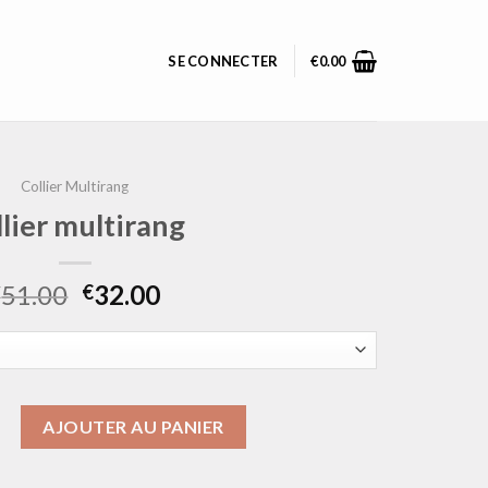
SE CONNECTER
€
0.00
Collier Multirang
llier multirang
51.00
32.00
€
€
ollier multirang
AJOUTER AU PANIER