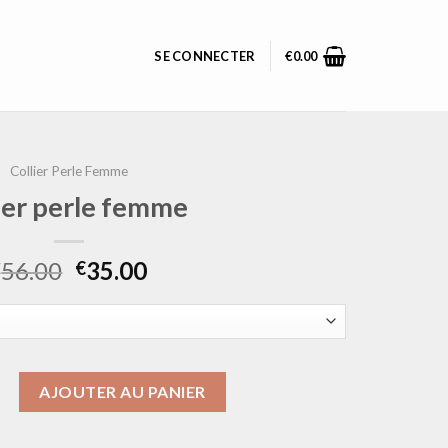
SE CONNECTER
€
0.00
Collier Perle Femme
ier perle femme
56.00
35.00
€
€
ollier perle femme
AJOUTER AU PANIER