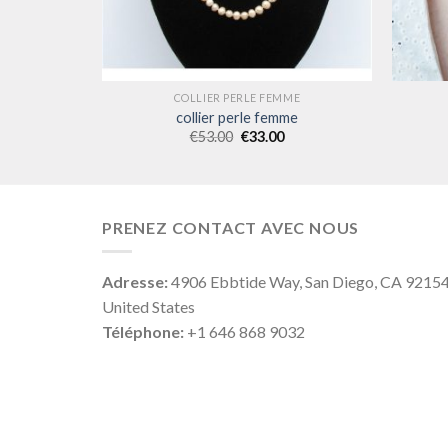
ME
COLLIER PERLE FEMME
me
collier perle femme
€
53.00
€
33.00
PRENEZ CONTACT AVEC NOUS
Adresse:
4906 Ebbtide Way, San Diego, CA 9215
United States
Téléphone:
+1 646 868 9032