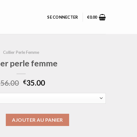
SE CONNECTER
€
0.00
Collier Perle Femme
ier perle femme
56.00
35.00
€
€
ollier perle femme
AJOUTER AU PANIER