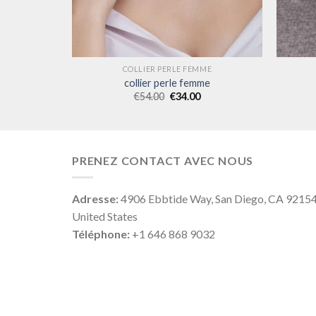
ME
COLLIER PERLE FEMME
me
collier perle femme
€
54.00
€
34.00
PRENEZ CONTACT AVEC NOUS
Adresse:
4906 Ebbtide Way, San Diego, CA 9215
United States
Téléphone:
+1 646 868 9032