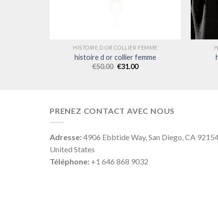
 FEMME
HISTOIRE D OR COLLIER FEMME
H
femme
histoire d or collier femme
€
50.00
€
31.00
PRENEZ CONTACT AVEC NOUS
Adresse:
4906 Ebbtide Way, San Diego, CA 9215
United States
Téléphone:
+1 646 868 9032