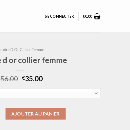
SE CONNECTER
€
0.00
stoire D Or Collier Femme
e d or collier femme
56.00
35.00
€
€
istoire d or collier femme
AJOUTER AU PANIER