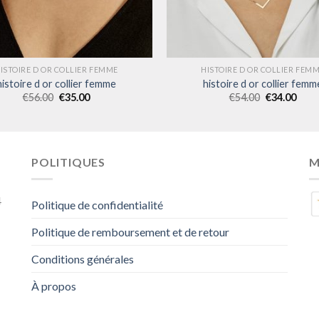
ISTOIRE D OR COLLIER FEMME
HISTOIRE D OR COLLIER FEM
histoire d or collier femme
histoire d or collier femm
€
56.00
€
35.00
€
54.00
€
34.00
POLITIQUES
M
4
Politique de confidentialité
Politique de remboursement et de retour
Conditions générales
À propos