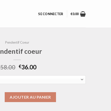
SE CONNECTER
€
0.00
Pendentif Coeur
ndentif coeur
58.00
36.00
€
€
pendentif coeur
AJOUTER AU PANIER