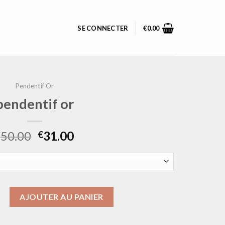
SE CONNECTER
€
0.00
Pendentif Or
pendentif or
50.00
31.00
€
€
pendentif or
AJOUTER AU PANIER