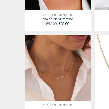
CHAINE EN OR FEMME
chaine en or femme
€
53.00
€
33.00
CHAINE EN OR FEMME