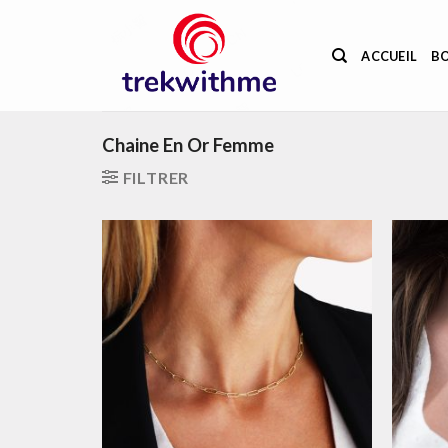
Passer
au
ACCUEIL
B
contenu
Chaine En Or Femme
FILTRER