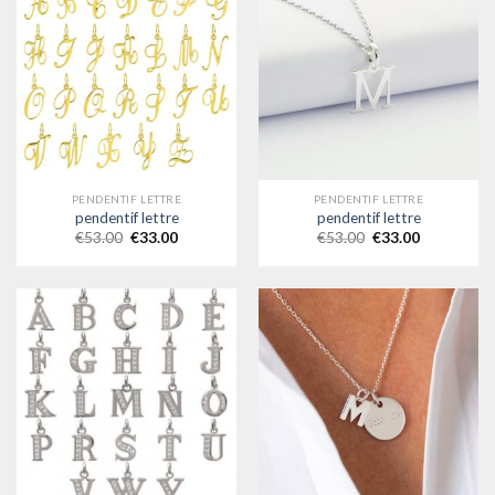
PENDENTIF LETTRE
PENDENTIF LETTRE
pendentif lettre
pendentif lettre
€
53.00
€
33.00
€
53.00
€
33.00