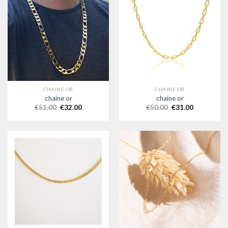
CHAINE OR
CHAINE OR
chaine or
chaine or
€
51.00
€
32.00
€
50.00
€
31.00