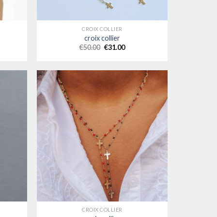
CROIX COLLIER
croix collier
€
50.00
€
31.00
CROIX COLLIER