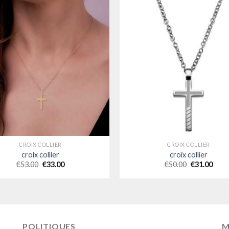
CROIX COLLIER
CROIX COLLIER
croix collier
croix collier
€
53.00
€
33.00
€
50.00
€
31.00
POLITIQUES
M