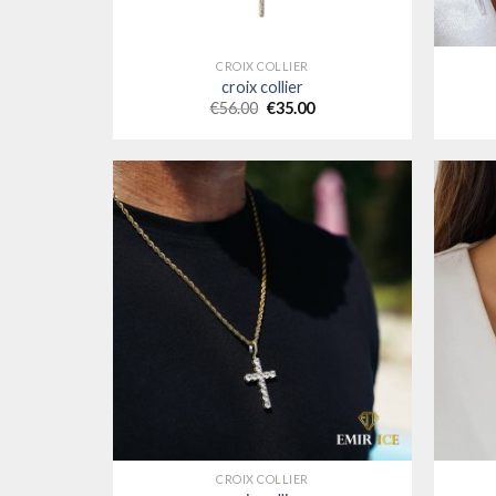
CROIX COLLIER
croix collier
€
56.00
€
35.00
CROIX COLLIER