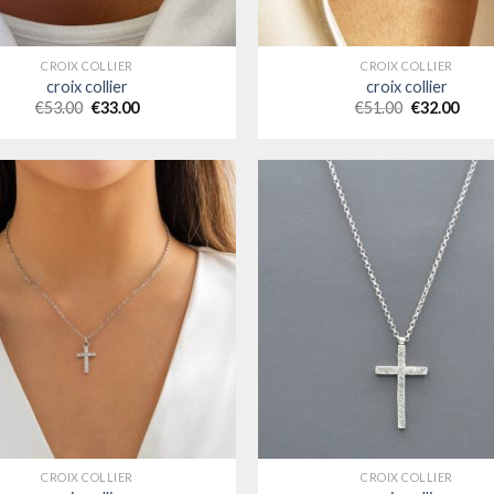
CROIX COLLIER
CROIX COLLIER
croix collier
croix collier
€
53.00
€
33.00
€
51.00
€
32.00
CROIX COLLIER
CROIX COLLIER