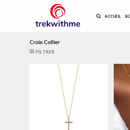
Passer
au
ACCUEIL
B
contenu
Croix Collier
FILTRER