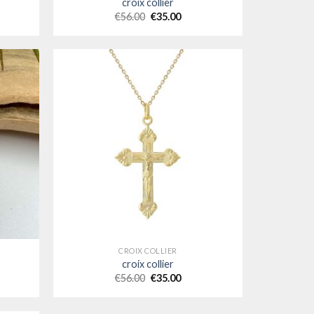
croix collier
€
56.00
€
35.00
CROIX COLLIER
croix collier
€
56.00
€
35.00