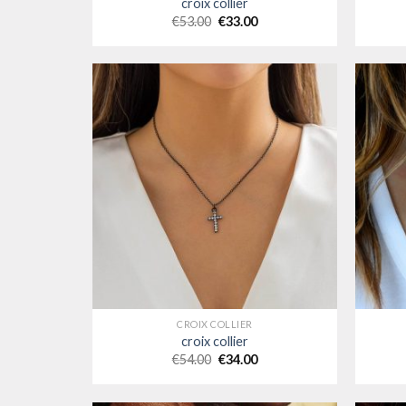
croix collier
€
53.00
€
33.00
CROIX COLLIER
croix collier
€
54.00
€
34.00