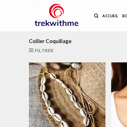
Passer
au
ACCUEIL
B
contenu
Collier Coquillage
FILTRER