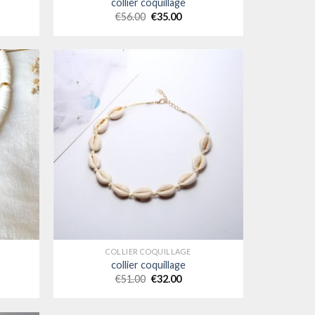
collier coquillage
€
56.00
€
35.00
COLLIER COQUILLAGE
collier coquillage
€
51.00
€
32.00