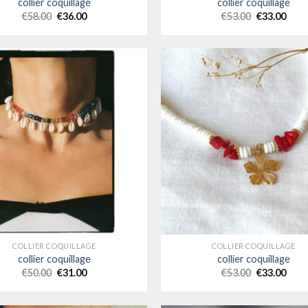
collier coquillage
collier coquillage
€
58.00
€
36.00
€
53.00
€
33.00
COLLIER COQUILLAGE
COLLIER COQUILLAGE
collier coquillage
collier coquillage
€
50.00
€
31.00
€
53.00
€
33.00