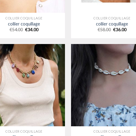
COLLIER COQUILLAGE
COLLIER COQUILLAGE
collier coquillage
collier coquillage
€
54.00
€
34.00
€
58.00
€
36.00
COLLIER COQUILLAGE
COLLIER COQUILLAGE