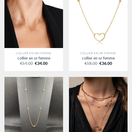
COLLIER EN OR FEMME
COLLIER EN OR FEMME
collier en or femme
collier en or femme
€
54.00
€
34.00
€
58.00
€
36.00