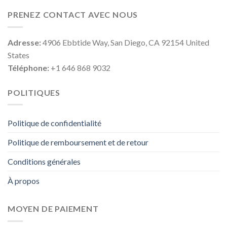
PRENEZ CONTACT AVEC NOUS
Adresse:
4906 Ebbtide Way, San Diego, CA 92154 United
States
Téléphone:
+1 646 868 9032
POLITIQUES
Politique de confidentialité
Politique de remboursement et de retour
Conditions générales
À propos
MOYEN DE PAIEMENT