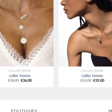
COLLIER FEMME
COLLIER FEMME
collier femme
collier femme
€
58.00
€
36.00
€
53.00
€
33.00
POLITIQUES
M