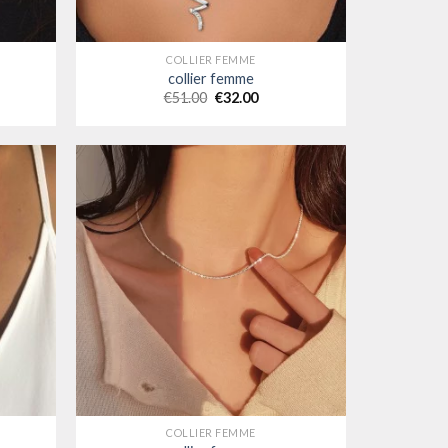
COLLIER FEMME
collier femme
€
51.00
€
32.00
COLLIER FEMME