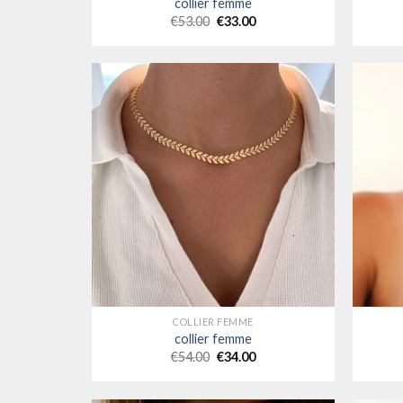
collier femme
€
53.00
€
33.00
COLLIER FEMME
collier femme
€
54.00
€
34.00