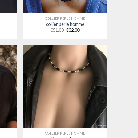
COLLIER PERLE HOMME
collier perle homme
€
51.00
€
32.00
COLLIER PERLE HOMME