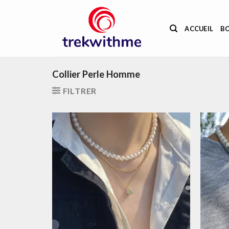
Passer
au
ACCUEIL
B
contenu
Collier Perle Homme
FILTRER