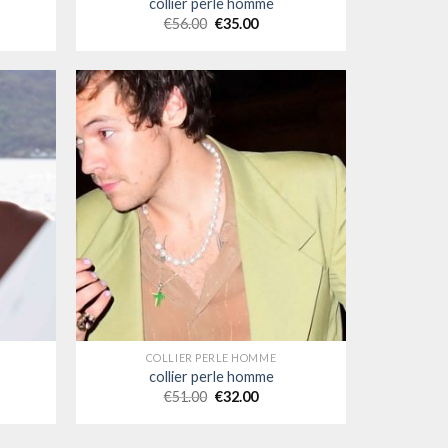
collier perle homme
€
56.00
€
35.00
COLLIER PERLE HOMME
collier perle homme
€
51.00
€
32.00