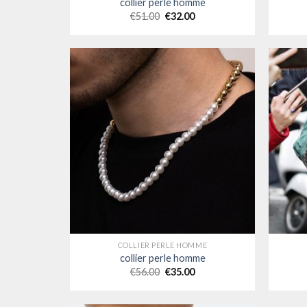
collier perle homme
€
51.00
€
32.00
COLLIER PERLE HOMME
collier perle homme
€
56.00
€
35.00