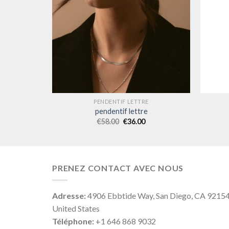
E
PENDENTIF LETTRE
pendentif lettre
€
58.00
€
36.00
PRENEZ CONTACT AVEC NOUS
Adresse:
4906 Ebbtide Way, San Diego, CA 9215
United States
Téléphone:
+1 646 868 9032