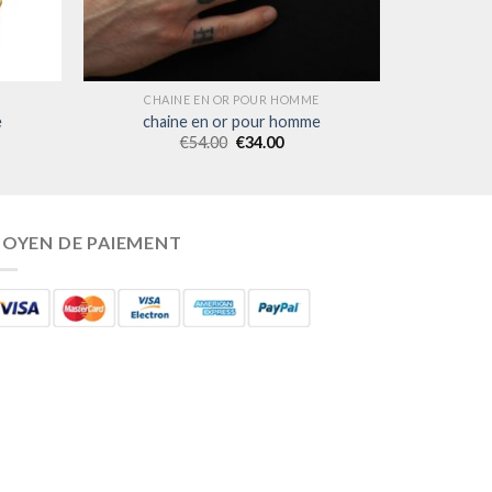
E
CHAINE EN OR POUR HOMME
e
chaine en or pour homme
€
54.00
€
34.00
OYEN DE PAIEMENT