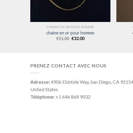
OMME
CHAINE EN OR POUR HOMME
omme
chaine en or pour homme
€
51.00
€
32.00
PRENEZ CONTACT AVEC NOUS
Adresse:
4906 Ebbtide Way, San Diego, CA 9215
United States
Téléphone:
+1 646 868 9032