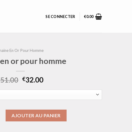
SE CONNECTER
€
0.00
haine En Or Pour Homme
 en or pour homme
51.00
32.00
€
€
chaine en or pour homme
AJOUTER AU PANIER