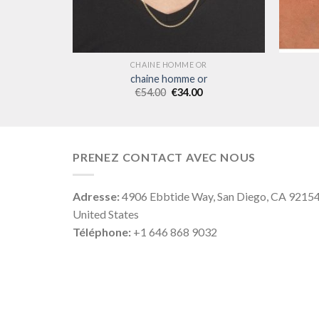
R
CHAINE HOMME OR
r
chaine homme or
€
54.00
€
34.00
PRENEZ CONTACT AVEC NOUS
Adresse:
4906 Ebbtide Way, San Diego, CA 9215
United States
Téléphone:
+1 646 868 9032