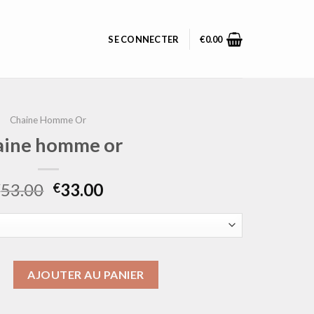
SE CONNECTER
€
0.00
Chaine Homme Or
aine homme or
53.00
33.00
€
€
chaine homme or
AJOUTER AU PANIER