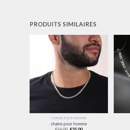
PRODUITS SIMILAIRES
ME
CHAINE POUR HOMME
me
chaine pour homme
€
56.00
€
35.00