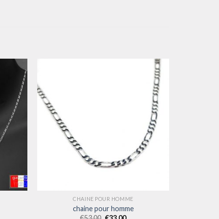
CHAINE POUR HOMME
chaine pour homme
€
53.00
€
33.00