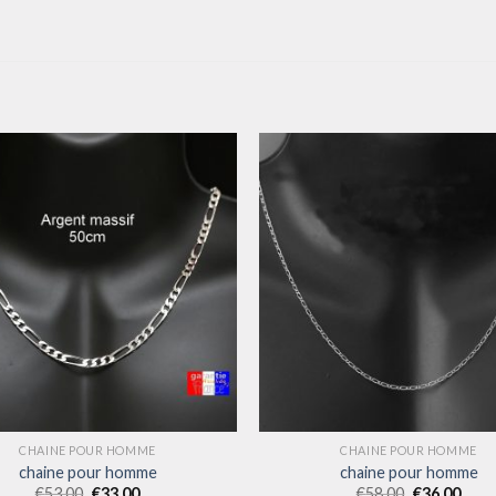
CHAINE POUR HOMME
CHAINE POUR HOMME
chaine pour homme
chaine pour homme
€
53.00
€
33.00
€
58.00
€
36.00