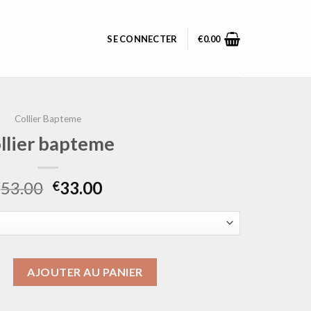
SE CONNECTER
€
0.00
Collier Bapteme
llier bapteme
53.00
33.00
€
€
collier bapteme
AJOUTER AU PANIER