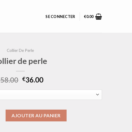
SE CONNECTER
€
0.00
Collier De Perle
ollier de perle
58.00
36.00
€
€
ollier de perle
AJOUTER AU PANIER