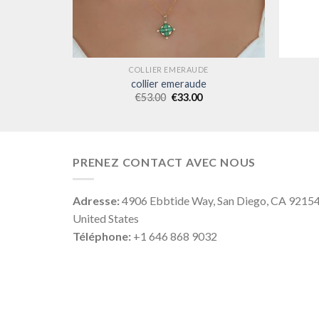
E
COLLIER EMERAUDE
collier emeraude
€
53.00
€
33.00
PRENEZ CONTACT AVEC NOUS
Adresse:
4906 Ebbtide Way, San Diego, CA 9215
United States
Téléphone:
+1 646 868 9032