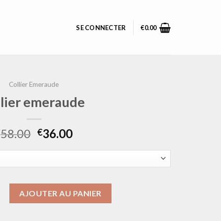
SE CONNECTER
€
0.00
Collier Emeraude
llier emeraude
58.00
36.00
€
€
collier emeraude
AJOUTER AU PANIER