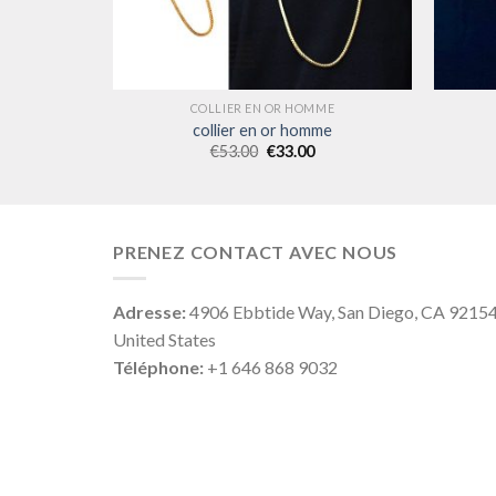
ME
COLLIER EN OR HOMME
me
collier en or homme
€
53.00
€
33.00
PRENEZ CONTACT AVEC NOUS
Adresse:
4906 Ebbtide Way, San Diego, CA 9215
United States
Téléphone:
+1 646 868 9032