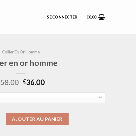
SE CONNECTER
€
0.00
Collier En Or Homme
ier en or homme
58.00
36.00
€
€
collier en or homme
AJOUTER AU PANIER