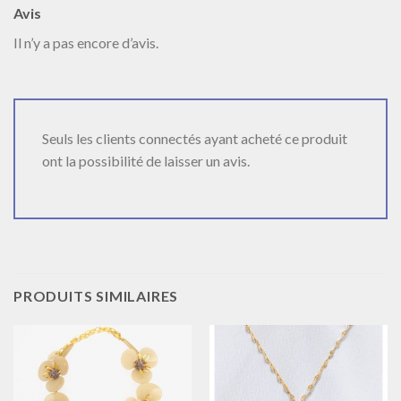
Avis
Il n’y a pas encore d’avis.
Seuls les clients connectés ayant acheté ce produit
ont la possibilité de laisser un avis.
PRODUITS SIMILAIRES