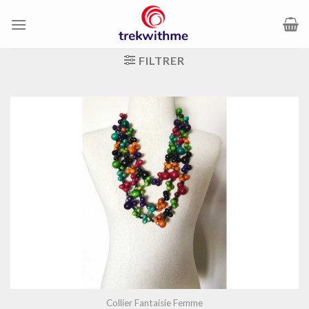
Passer
au
contenu
FILTRER
Collier Fantaisie Femme