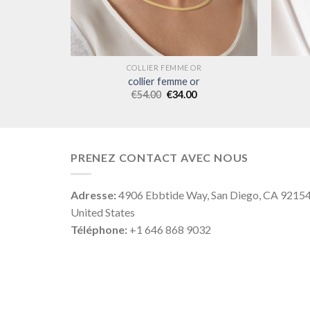
R
COLLIER FEMME OR
collier femme or
€
54.00
€
34.00
PRENEZ CONTACT AVEC NOUS
Adresse:
4906 Ebbtide Way, San Diego, CA 9215
United States
Téléphone:
+1 646 868 9032