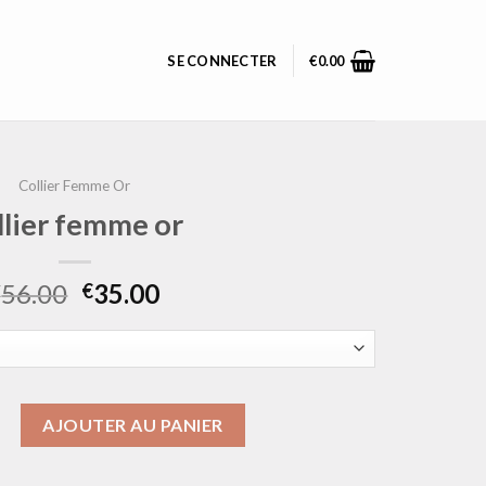
SE CONNECTER
€
0.00
Collier Femme Or
llier femme or
56.00
35.00
€
€
collier femme or
AJOUTER AU PANIER