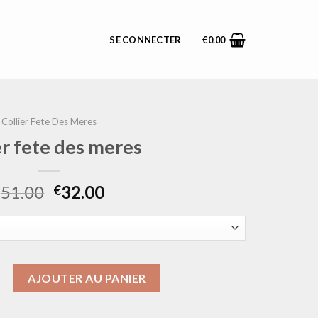
SE CONNECTER
€
0.00
Collier Fete Des Meres
er fete des meres
51.00
32.00
€
€
ollier fete des meres
AJOUTER AU PANIER