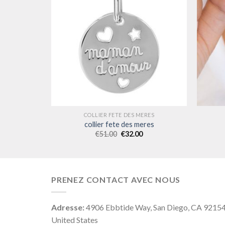
RES
COLLIER FETE DES MERES
res
collier fete des meres
€
51.00
€
32.00
PRENEZ CONTACT AVEC NOUS
Adresse:
4906 Ebbtide Way, San Diego, CA 9215
United States