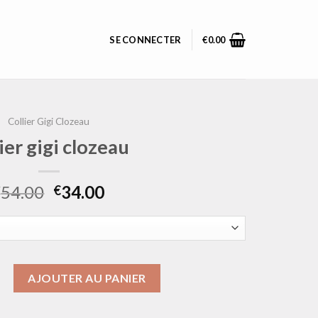
SE CONNECTER
€
0.00
Collier Gigi Clozeau
lier gigi clozeau
54.00
34.00
€
€
ollier gigi clozeau
AJOUTER AU PANIER