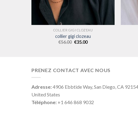
AU
COLLIER GIGI CLOZEAU
u
collier gigi clozeau
€
56.00
€
35.00
PRENEZ CONTACT AVEC NOUS
Adresse:
4906 Ebbtide Way, San Diego, CA 9215
United States
Téléphone:
+1 646 868 9032