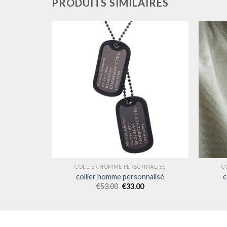
PRODUITS SIMILAIRES
NALISÉ
COLLIER HOMME PERSONNALISÉ
C
nalisé
collier homme personnalisé
c
€
53.00
€
33.00