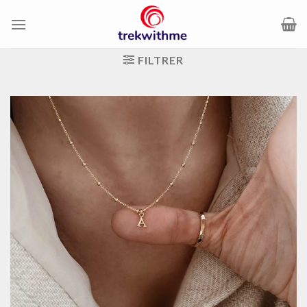
Passer
au
contenu
FILTRER