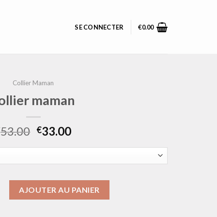
SE CONNECTER
€
0.00
Collier Maman
ollier maman
53.00
33.00
€
€
collier maman
AJOUTER AU PANIER