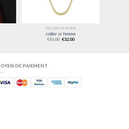
COLLIER OR FEMME
collier or femme
€
51.00
€
32.00
OYEN DE PAIEMENT