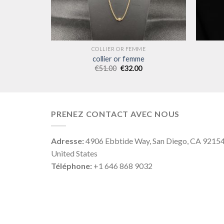
E
COLLIER OR FEMME
collier or femme
€
51.00
€
32.00
PRENEZ CONTACT AVEC NOUS
Adresse:
4906 Ebbtide Way, San Diego, CA 9215
United States
Téléphone:
+1 646 868 9032