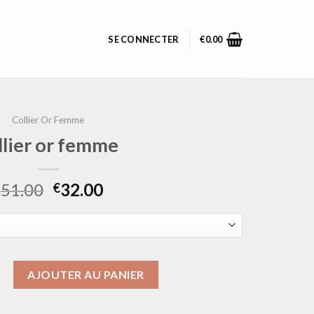
SE CONNECTER
€
0.00
Collier Or Femme
llier or femme
51.00
32.00
€
€
collier or femme
AJOUTER AU PANIER