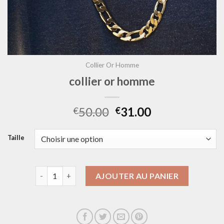
Collier Or Homme
collier or homme
50.00
31.00
€
€
Taille
quantité de collier or homme
AJOUTER AU PANIER