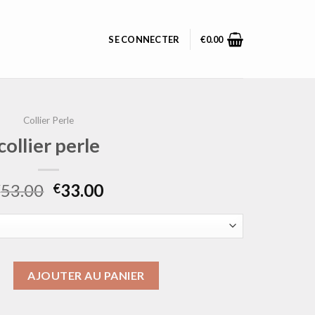
SE CONNECTER
€
0.00
Collier Perle
collier perle
53.00
33.00
€
€
ollier perle
AJOUTER AU PANIER