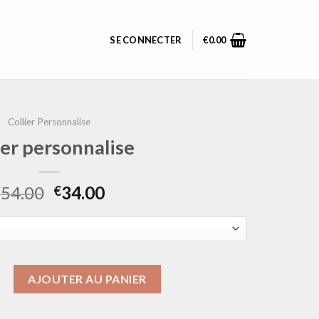
SE CONNECTER
€
0.00
Collier Personnalise
ier personnalise
54.00
34.00
€
€
ollier personnalise
AJOUTER AU PANIER