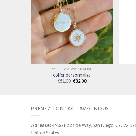
ISE
COLLIER PERSONNALISE
se
collier personnalise
€
51.00
€
32.00
PRENEZ CONTACT AVEC NOUS
Adresse:
4906 Ebbtide Way, San Diego, CA 9215
United States