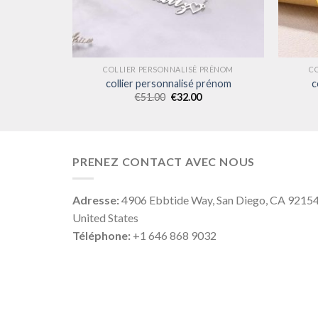
PRÉNOM
COLLIER PERSONNALISÉ PRÉNOM
C
prénom
collier personnalisé prénom
c
€
51.00
€
32.00
PRENEZ CONTACT AVEC NOUS
Adresse:
4906 Ebbtide Way, San Diego, CA 9215
United States
Téléphone:
+1 646 868 9032