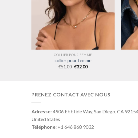
ME
COLLIER POUR FEMME
me
collier pour femme
€
51.00
€
32.00
PRENEZ CONTACT AVEC NOUS
Adresse:
4906 Ebbtide Way, San Diego, CA 9215
United States
Téléphone:
+1 646 868 9032