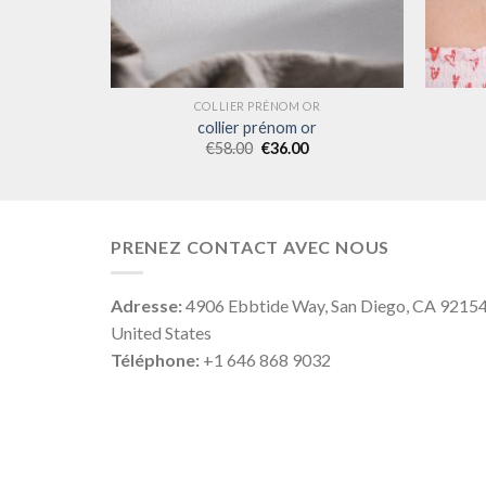
R
COLLIER PRÉNOM OR
r
collier prénom or
€
58.00
€
36.00
PRENEZ CONTACT AVEC NOUS
Adresse:
4906 Ebbtide Way, San Diego, CA 9215
United States
Téléphone:
+1 646 868 9032