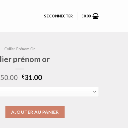
SE CONNECTER
€
0.00
Collier Prénom Or
llier prénom or
50.00
31.00
€
€
ollier prénom or
AJOUTER AU PANIER