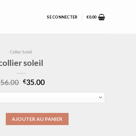
SE CONNECTER
€
0.00
Collier Soleil
collier soleil
56.00
35.00
€
€
llier soleil
AJOUTER AU PANIER