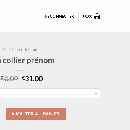
SE CONNECTER
€
0.00
Mon Collier Prénom
 collier prénom
50.00
31.00
€
€
mon collier prénom
AJOUTER AU PANIER