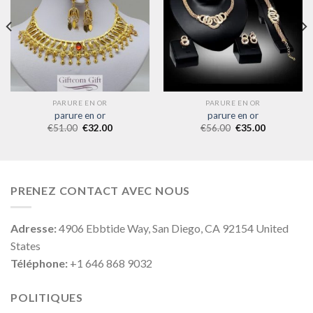
PARURE EN OR
PARURE EN OR
parure en or
parure en or
€
51.00
€
32.00
€
56.00
€
35.00
PRENEZ CONTACT AVEC NOUS
Adresse:
4906 Ebbtide Way, San Diego, CA 92154 United
States
Téléphone:
+1 646 868 9032
POLITIQUES