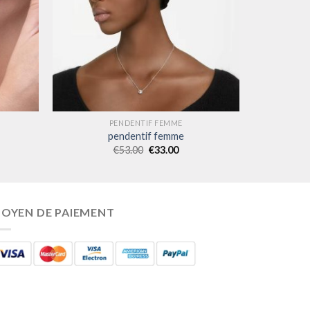
PENDENTIF FEMME
pendentif femme
€
53.00
€
33.00
OYEN DE PAIEMENT