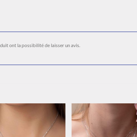
it ont la possibilité de laisser un avis.