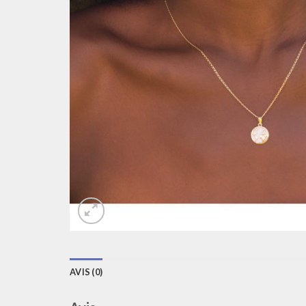
AVIS (0)