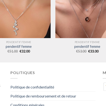
PENDENTIF FEMME
PENDENTIF FEMME
pendentif femme
pendentif femme
€
51.00
€
32.00
€
53.00
€
33.00
POLITIQUES
M
4
Politique de confidentialité
Politique de remboursement et de retour
Conditions générales