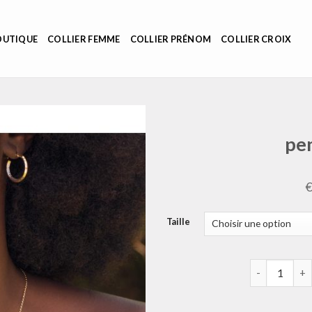
OUTIQUE
COLLIER FEMME
COLLIER PRÉNOM
COLLIER CROIX
pe
Taille
quantité de