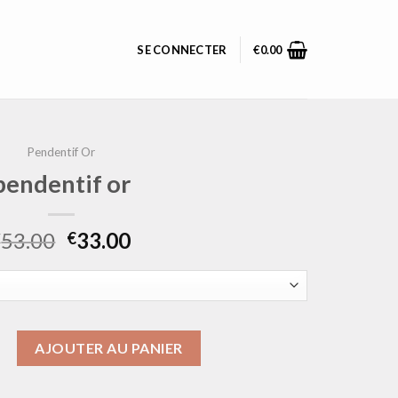
SE CONNECTER
€
0.00
Pendentif Or
pendentif or
53.00
33.00
€
€
pendentif or
AJOUTER AU PANIER