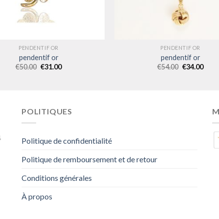
PENDENTIF OR
PENDENTIF OR
pendentif or
pendentif or
€
50.00
€
31.00
€
54.00
€
34.00
POLITIQUES
M
4
Politique de confidentialité
Politique de remboursement et de retour
Conditions générales
À propos