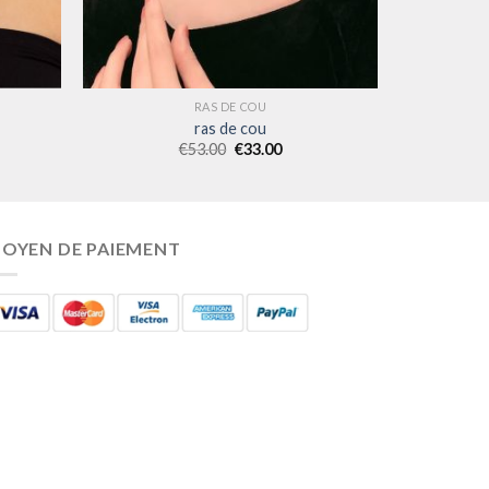
RAS DE COU
ras de cou
€
53.00
€
33.00
OYEN DE PAIEMENT