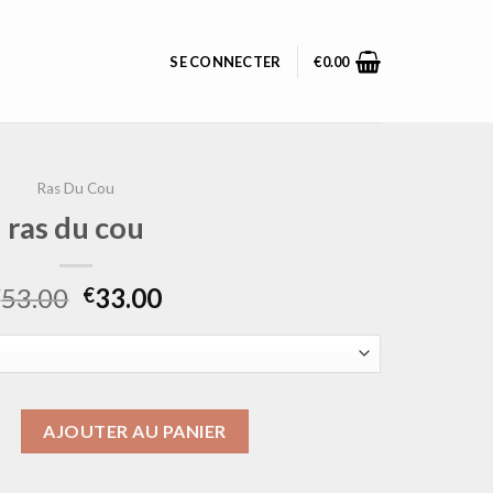
SE CONNECTER
€
0.00
Ras Du Cou
ras du cou
53.00
33.00
€
€
ras du cou
AJOUTER AU PANIER