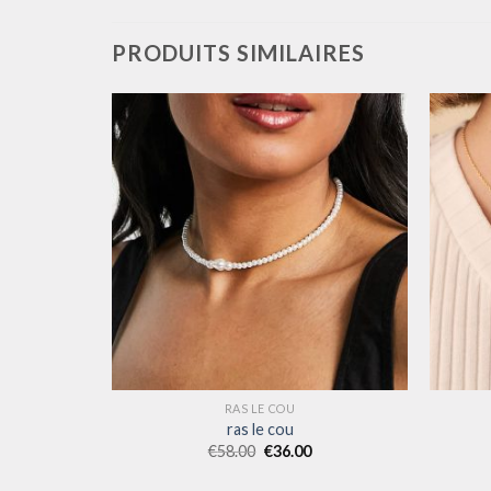
PRODUITS SIMILAIRES
RAS LE COU
ras le cou
€
58.00
€
36.00