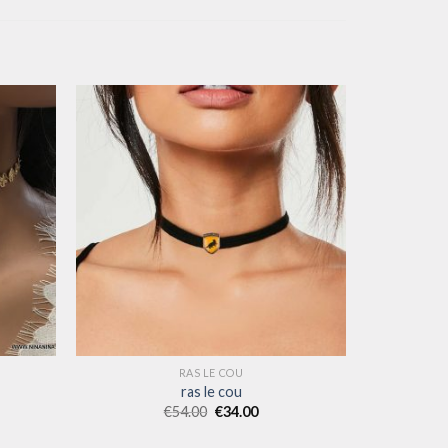
RAS LE COU
ras le cou
€
54.00
€
34.00