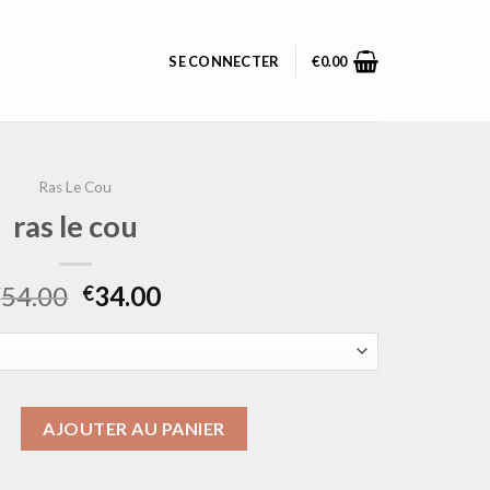
SE CONNECTER
€
0.00
Ras Le Cou
ras le cou
54.00
34.00
€
€
as le cou
AJOUTER AU PANIER