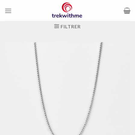
Passer
au
contenu
FILTRER