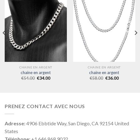
CHAINE EN ARGENT
CHAINE EN ARGENT
chaine en argent
chaine en argent
€
54.00
€
34.00
€
58.00
€
36.00
PRENEZ CONTACT AVEC NOUS
Adresse:
4906 Ebbtide Way, San Diego, CA 92154 United
States
Téléphone:
+1 646 868 9032