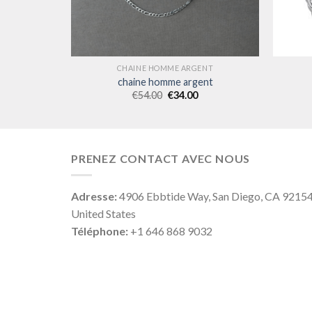
ENT
CHAINE HOMME ARGENT
ent
chaine homme argent
€
54.00
€
34.00
PRENEZ CONTACT AVEC NOUS
Adresse:
4906 Ebbtide Way, San Diego, CA 9215
United States
Téléphone:
+1 646 868 9032